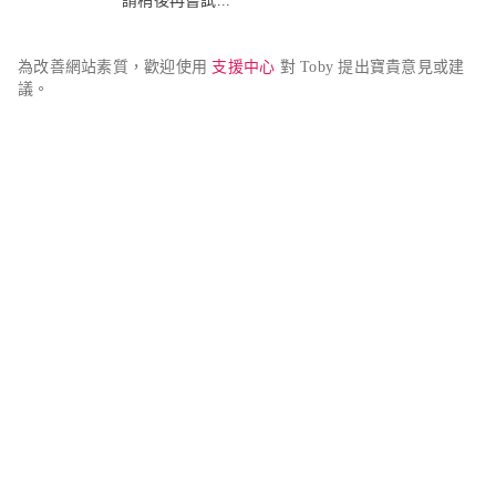
請稍後再嘗試...
為改善網站素質，歡迎使用 
支援中心
 對 Toby 提出寶貴意見或建
議。