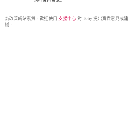
請稍後再嘗試...
為改善網站素質，歡迎使用 
支援中心
 對 Toby 提出寶貴意見或建
議。