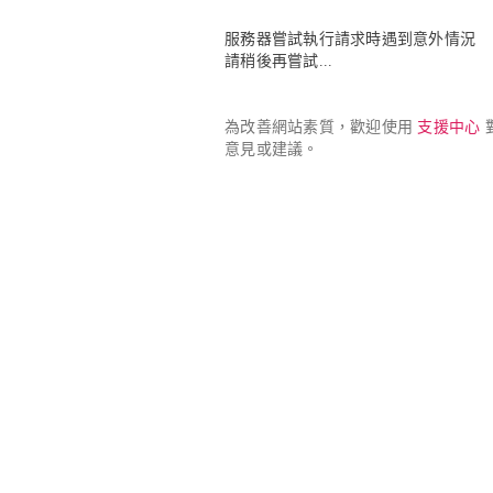
服務器嘗試執行請求時遇到意外情況

請稍後再嘗試...
為改善網站素質，歡迎使用 
支援中心
 
意見或建議。