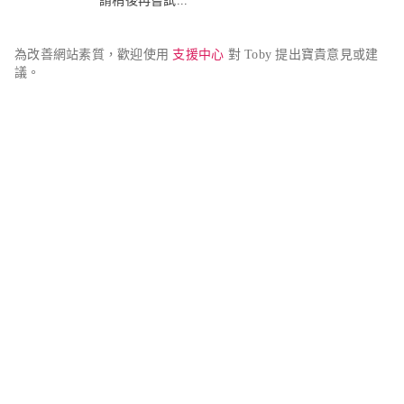
請稍後再嘗試...
為改善網站素質，歡迎使用 
支援中心
 對 Toby 提出寶貴意見或建
議。