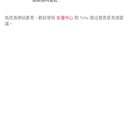
請稍後再嘗試...
為改善網站素質，歡迎使用 
支援中心
 對 Toby 提出寶貴意見或建
議。