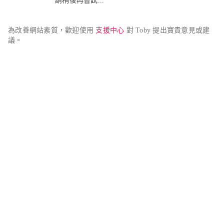
請稍後再嘗試...
為改善網站素質，歡迎使用 
支援中心
 對 Toby 提出寶貴意見或建
議。