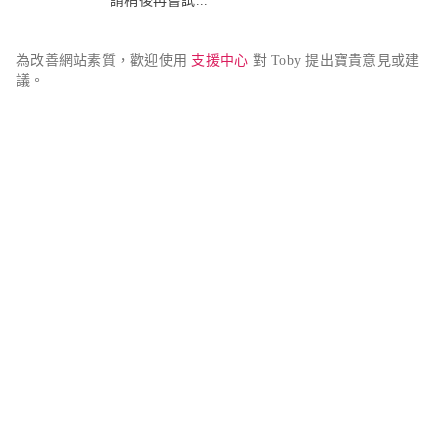
請稍後再嘗試...
為改善網站素質，歡迎使用 
支援中心
 對 Toby 提出寶貴意見或建
議。