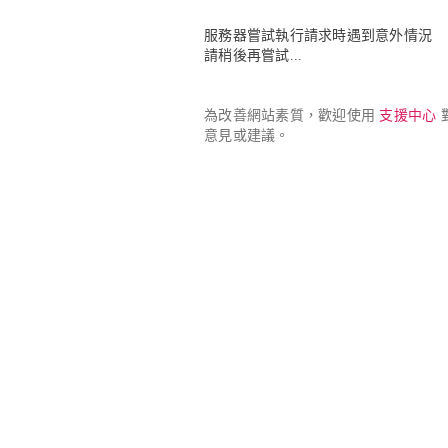
服務器嘗試執行請求時遇到意外情況

請稍後再嘗試...
為改善網站素質，歡迎使用 
支援中心
 
意見或建議。