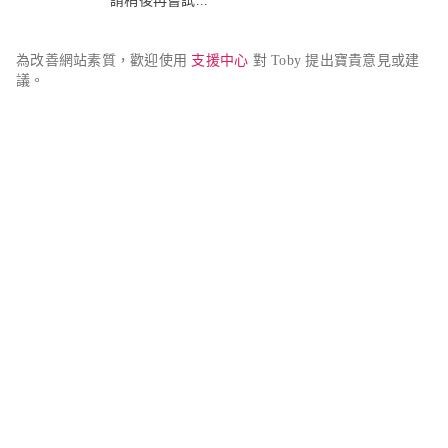
請稍後再嘗試...
為改善網站素質，歡迎使用 
支援中心
 對 Toby 提出寶貴意見或建
議。