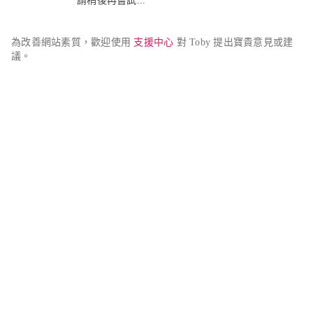
請稍後再嘗試...
為改善網站素質，歡迎使用 
支援中心
 對 Toby 提出寶貴意見或建
議。