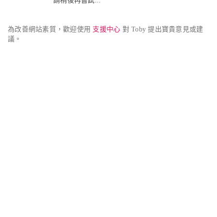
請稍後再嘗試...
為改善網站素質，歡迎使用 
支援中心
 對 Toby 提出寶貴意見或建
議。