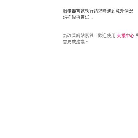
服務器嘗試執行請求時遇到意外情況

請稍後再嘗試...
為改善網站素質，歡迎使用 
支援中心
 
意見或建議。