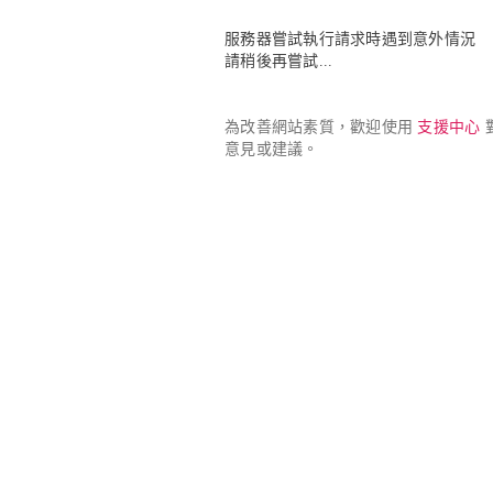
服務器嘗試執行請求時遇到意外情況

請稍後再嘗試...
為改善網站素質，歡迎使用 
支援中心
 
意見或建議。