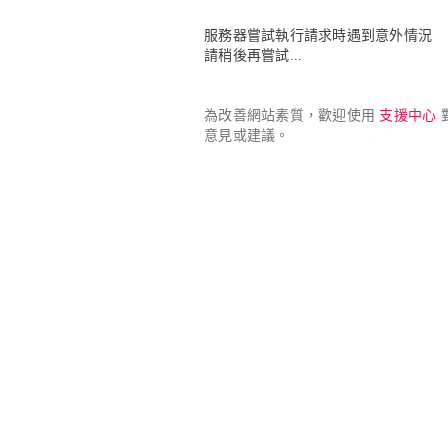
服務器嘗試執行請求時遇到意外情況

請稍後再嘗試...
為改善網站素質，歡迎使用 
支援中心
 
意見或建議。