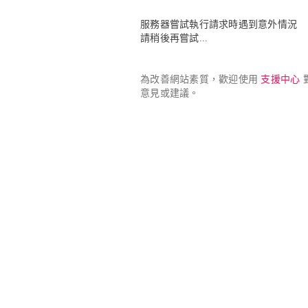
服務器嘗試執行請求時遇到意外情況

請稍後再嘗試...
為改善網站素質，歡迎使用 
支援中心
 
意見或建議。