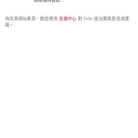
請稍後再嘗試...
為改善網站素質，歡迎使用 
支援中心
 對 Toby 提出寶貴意見或建
議。