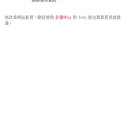
請稍後再嘗試...
為改善網站素質，歡迎使用 
支援中心
 對 Toby 提出寶貴意見或建
議。