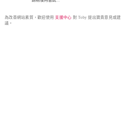
請稍後再嘗試...
為改善網站素質，歡迎使用 
支援中心
 對 Toby 提出寶貴意見或建
議。