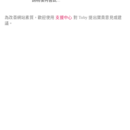
請稍後再嘗試...
為改善網站素質，歡迎使用 
支援中心
 對 Toby 提出寶貴意見或建
議。