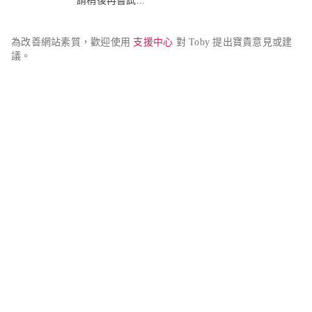
請稍後再嘗試...
為改善網站素質，歡迎使用 
支援中心
 對 Toby 提出寶貴意見或建
議。