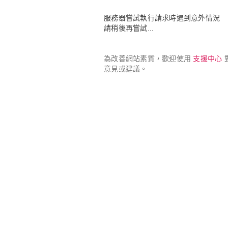
服務器嘗試執行請求時遇到意外情況

請稍後再嘗試...
為改善網站素質，歡迎使用 
支援中心
 
意見或建議。