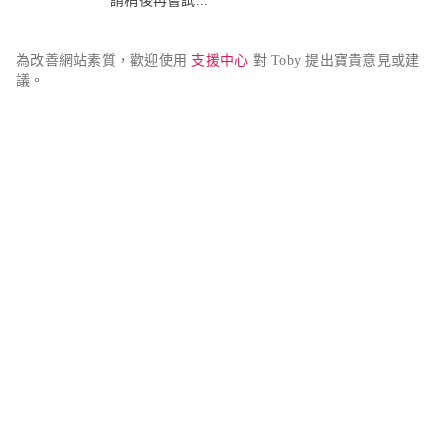
請稍後再嘗試...
為改善網站素質，歡迎使用 
支援中心
 對 Toby 提出寶貴意見或建
議。