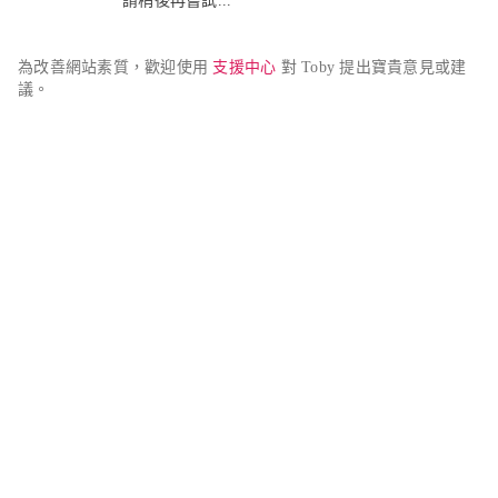
請稍後再嘗試...
為改善網站素質，歡迎使用 
支援中心
 對 Toby 提出寶貴意見或建
議。