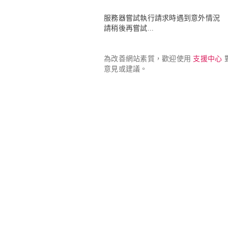
服務器嘗試執行請求時遇到意外情況

請稍後再嘗試...
為改善網站素質，歡迎使用 
支援中心
 
意見或建議。