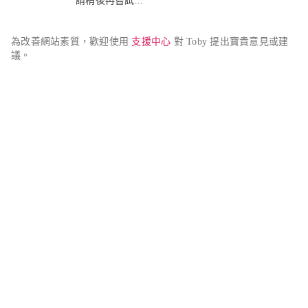
請稍後再嘗試...
為改善網站素質，歡迎使用 
支援中心
 對 Toby 提出寶貴意見或建
議。