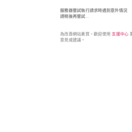
服務器嘗試執行請求時遇到意外情況

請稍後再嘗試...
為改善網站素質，歡迎使用 
支援中心
 
意見或建議。