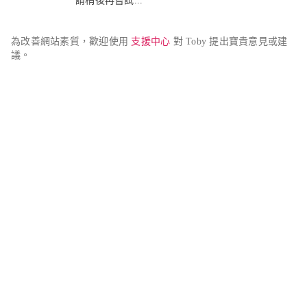
請稍後再嘗試...
為改善網站素質，歡迎使用 
支援中心
 對 Toby 提出寶貴意見或建
議。