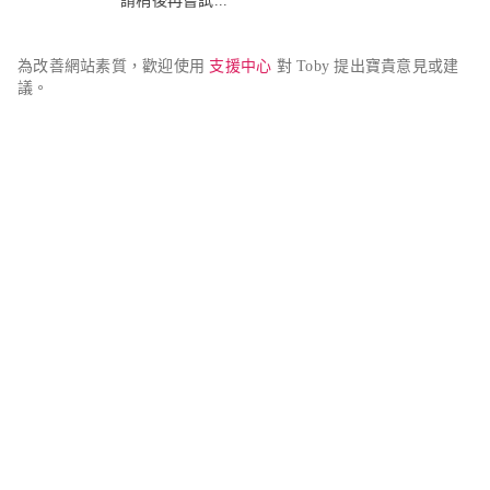
請稍後再嘗試...
為改善網站素質，歡迎使用 
支援中心
 對 Toby 提出寶貴意見或建
議。