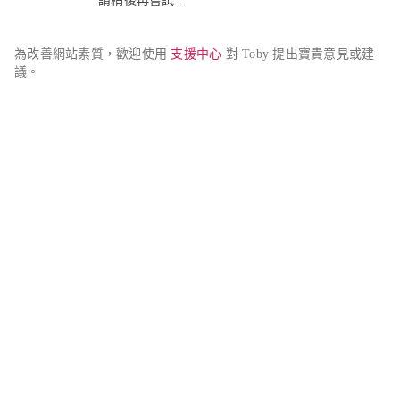
請稍後再嘗試...
為改善網站素質，歡迎使用 
支援中心
 對 Toby 提出寶貴意見或建
議。