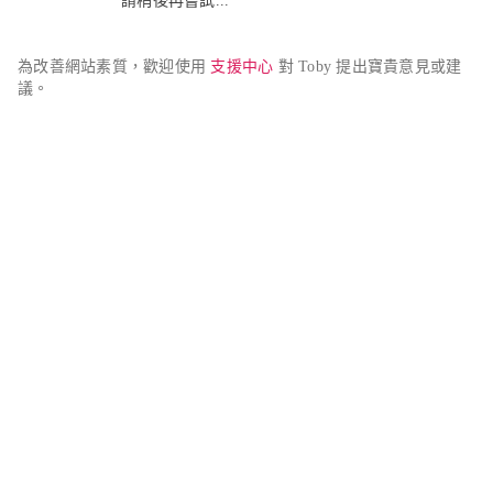
請稍後再嘗試...
為改善網站素質，歡迎使用 
支援中心
 對 Toby 提出寶貴意見或建
議。