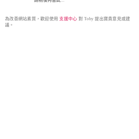
請稍後再嘗試...
為改善網站素質，歡迎使用 
支援中心
 對 Toby 提出寶貴意見或建
議。