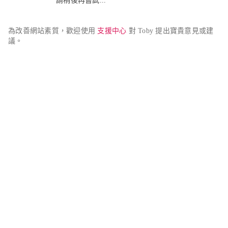
請稍後再嘗試...
為改善網站素質，歡迎使用 
支援中心
 對 Toby 提出寶貴意見或建
議。