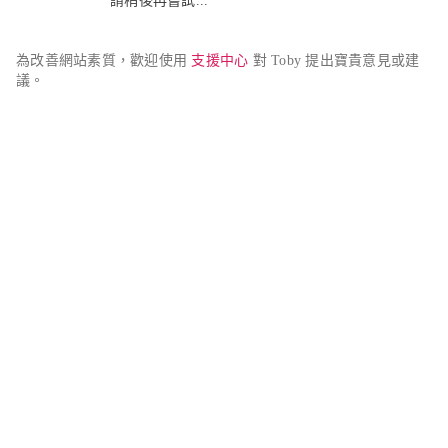
請稍後再嘗試...
為改善網站素質，歡迎使用 
支援中心
 對 Toby 提出寶貴意見或建
議。