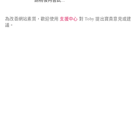
請稍後再嘗試...
為改善網站素質，歡迎使用 
支援中心
 對 Toby 提出寶貴意見或建
議。