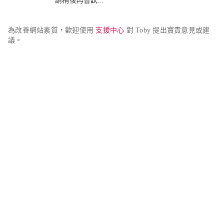
請稍後再嘗試...
為改善網站素質，歡迎使用 
支援中心
 對 Toby 提出寶貴意見或建
議。