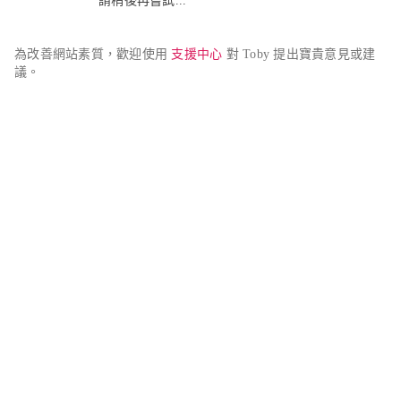
請稍後再嘗試...
為改善網站素質，歡迎使用 
支援中心
 對 Toby 提出寶貴意見或建
議。