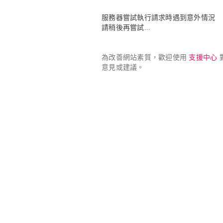
服務器嘗試執行請求時遇到意外情況

請稍後再嘗試...
為改善網站素質，歡迎使用 
支援中心
 
意見或建議。