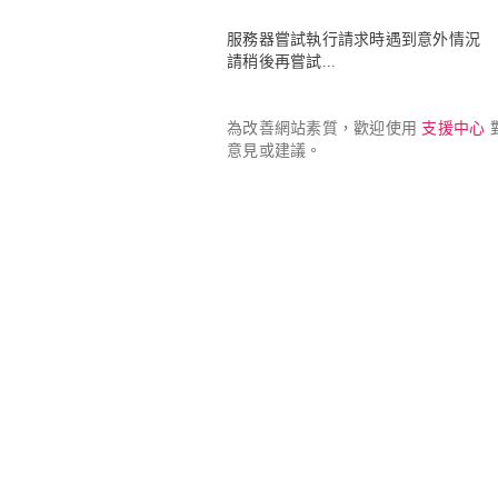
服務器嘗試執行請求時遇到意外情況

請稍後再嘗試...
為改善網站素質，歡迎使用 
支援中心
 
意見或建議。