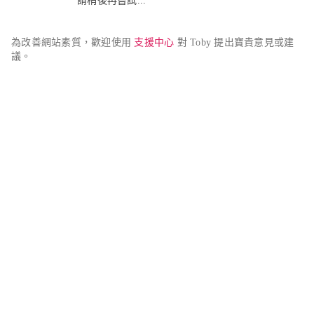
請稍後再嘗試...
為改善網站素質，歡迎使用 
支援中心
 對 Toby 提出寶貴意見或建
議。