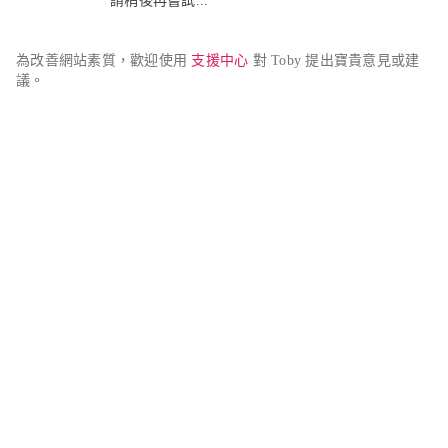
請稍後再嘗試...
為改善網站素質，歡迎使用 
支援中心
 對 Toby 提出寶貴意見或建
議。