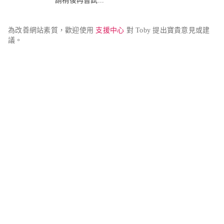
請稍後再嘗試...
為改善網站素質，歡迎使用 
支援中心
 對 Toby 提出寶貴意見或建
議。