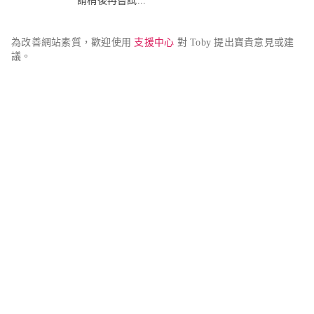
請稍後再嘗試...
為改善網站素質，歡迎使用 
支援中心
 對 Toby 提出寶貴意見或建
議。