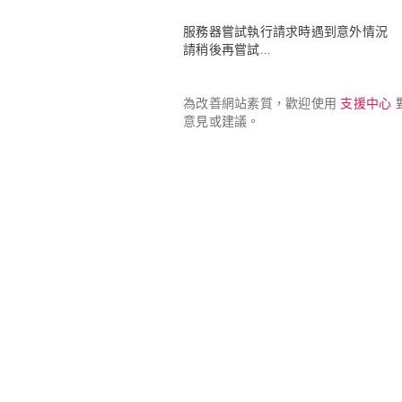
服務器嘗試執行請求時遇到意外情況

請稍後再嘗試...
為改善網站素質，歡迎使用 
支援中心
 
意見或建議。