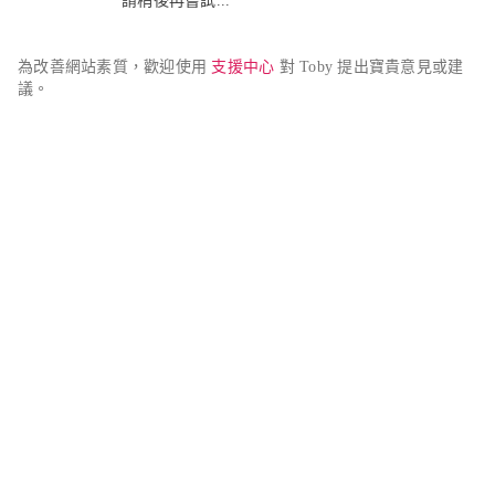
請稍後再嘗試...
為改善網站素質，歡迎使用 
支援中心
 對 Toby 提出寶貴意見或建
議。