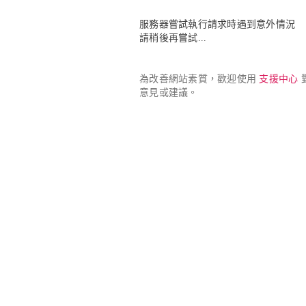
服務器嘗試執行請求時遇到意外情況

請稍後再嘗試...
為改善網站素質，歡迎使用 
支援中心
 
意見或建議。