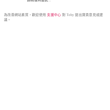
請稍後再嘗試...
為改善網站素質，歡迎使用 
支援中心
 對 Toby 提出寶貴意見或建
議。