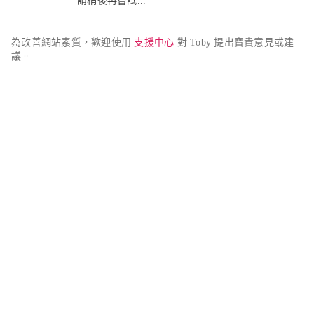
請稍後再嘗試...
為改善網站素質，歡迎使用 
支援中心
 對 Toby 提出寶貴意見或建
議。