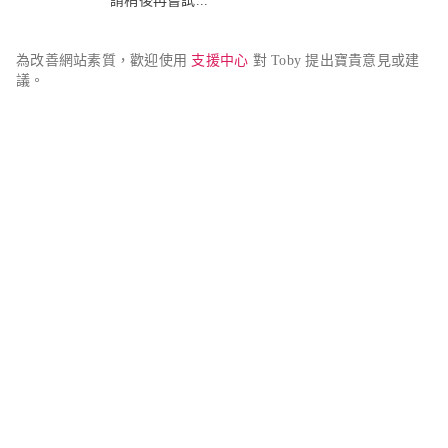
請稍後再嘗試...
為改善網站素質，歡迎使用 
支援中心
 對 Toby 提出寶貴意見或建
議。