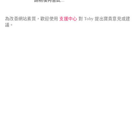
請稍後再嘗試...
為改善網站素質，歡迎使用 
支援中心
 對 Toby 提出寶貴意見或建
議。