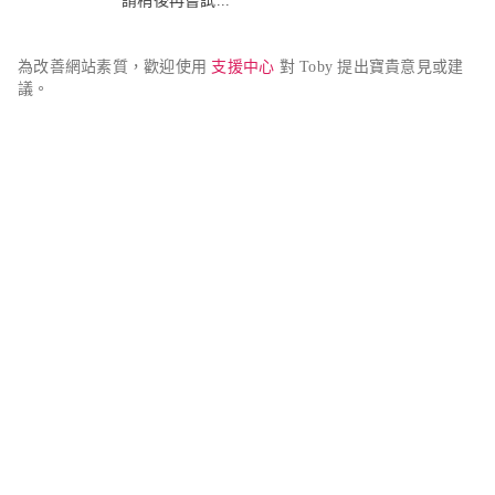
請稍後再嘗試...
為改善網站素質，歡迎使用 
支援中心
 對 Toby 提出寶貴意見或建
議。